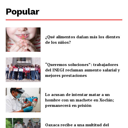
Menú
Popular
Yucatán
Sociedad y Negocios
¿Qué alimentos dañan más los dientes
Policíacas
de los niños?
Deportes
Política
Municipios
“Queremos soluciones”: trabajadores
del INEGI reclaman aumento salarial y
mejores prestaciones
Lo acusan de intentar matar a un
hombre con un machete en Xoclán;
permanecerá en prisión
Oaxaca recibe a una multitud del