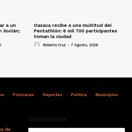
ar a un
Oaxaca recibe a una multitud del
 Xoclán;
Pentathlón: 6 mil 700 participantes
toman la ciudad
6
Roberto Cruz
-
7 Agosto, 2026
os
Policíacas
Deportes
Política
Municipios
Subscribete
es de