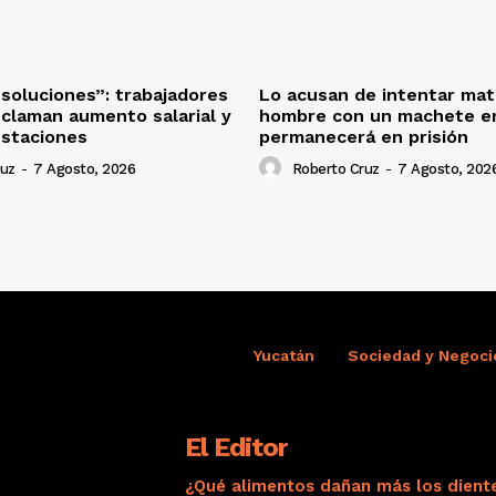
oluciones”: trabajadores
Lo acusan de intentar mat
eclaman aumento salarial y
hombre con un machete en
estaciones
permanecerá en prisión
ruz
-
7 Agosto, 2026
Roberto Cruz
-
7 Agosto, 202
Yucatán
Sociedad y Negoci
El Editor
¿Qué alimentos dañan más los dient