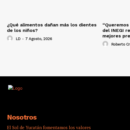
¿Qué alimentos dañan más los dientes
“Queremos s
de los niños?
del INEGI r
mejores pr
LD
-
7 Agosto, 2026
Roberto C
Nosotros
El Sol de Yucatán fomentamos los valores