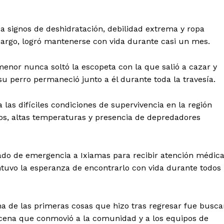
ba signos de deshidratación, debilidad extrema y ropa
mbargo, logró mantenerse con vida durante casi un mes.
menor nunca soltó la escopeta con la que salió a cazar y
 perro permaneció junto a él durante toda la travesía.
las difíciles condiciones de supervivencia en la región
l Sol de
dos, altas temperaturas y presencia de depredadores
tán
Menú
dado de emergencia a Ixiamas para recibir atención médic
Yucatán
tuvo la esperanza de encontrarlo con vida durante todos
Sociedad y Negocios
Policíacas
a de las primeras cosas que hizo tras regresar fue busca
Deportes
cena que conmovió a la comunidad y a los equipos de