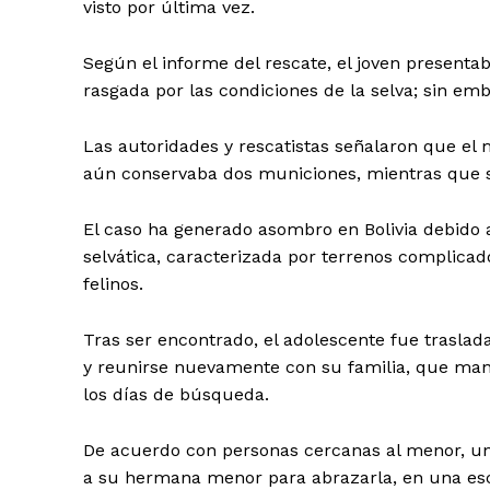
visto por última vez.
Según el informe del rescate, el joven presenta
rasgada por las condiciones de la selva; sin e
Las autoridades y rescatistas señalaron que el 
aún conservaba dos municiones, mientras que su
El caso ha generado asombro en Bolivia debido a 
Periodico e
selvática, caracterizada por terrenos complica
Yuca
felinos.
Tras ser encontrado, el adolescente fue trasla
y reunirse nuevamente con su familia, que man
los días de búsqueda.
De acuerdo con personas cercanas al menor, un
a su hermana menor para abrazarla, en una es