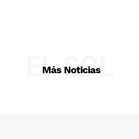
EL SOL
Más Noticias