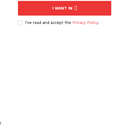
I WANT IN
I've read and accept the
Privacy Policy
.
a
r