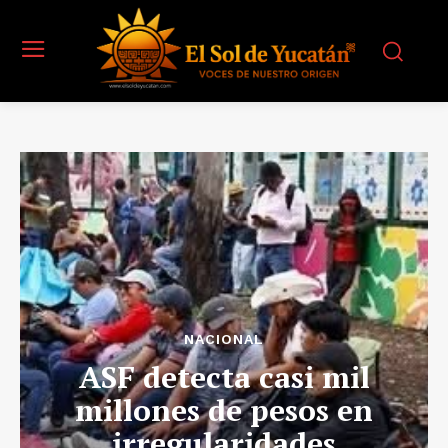
NACIONAL
ASF detecta casi mil
millones de pesos en
irregularidades