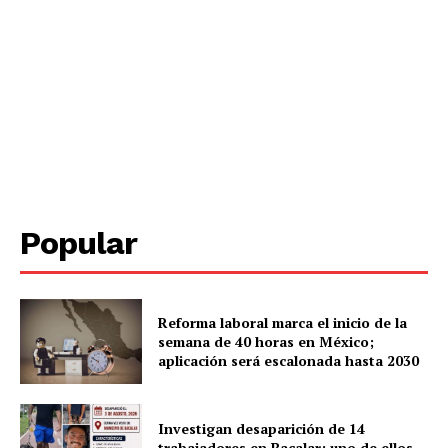
SUBSCRIBE NOW
Menú
Yucatán
Popular
Sociedad y Negocios
Policíacas
Deportes
Reforma laboral marca el inicio de la
Política
semana de 40 horas en México;
aplicación será escalonada hasta 2030
Municipios
Investigan desaparición de 14
trabajadores en Bacalar; uno de ellos