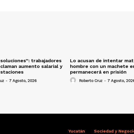
oluciones”: trabajadores
Lo acusan de intentar mat
eclaman aumento salarial y
hombre con un machete en
estaciones
permanecerá en prisión
ruz
-
7 Agosto, 2026
Roberto Cruz
-
7 Agosto, 202
Yucatán
Sociedad y Negoci