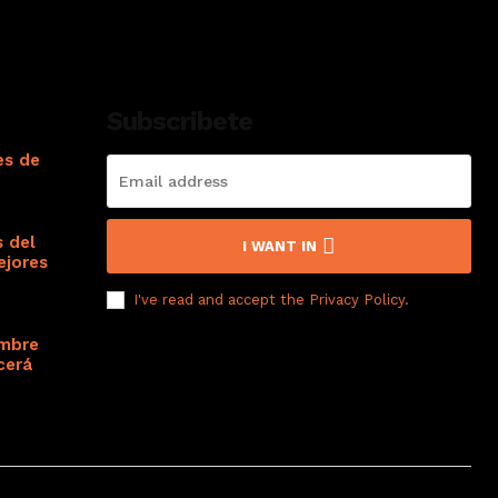
Subscribete
es de
s del
I WANT IN
ejores
I've read and accept the
Privacy Policy
.
ombre
cerá