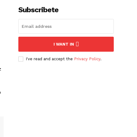
Subscribete
I WANT IN
I've read and accept the
Privacy Policy
.
z
o