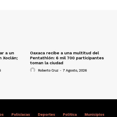
ar a un
Oaxaca recibe a una multitud del
 Xoclán;
Pentathlón: 6 mil 700 participantes
toman la ciudad
6
Roberto Cruz
-
7 Agosto, 2026
os
Policíacas
Deportes
Política
Municipios