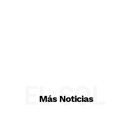
EL SOL
Más Noticias