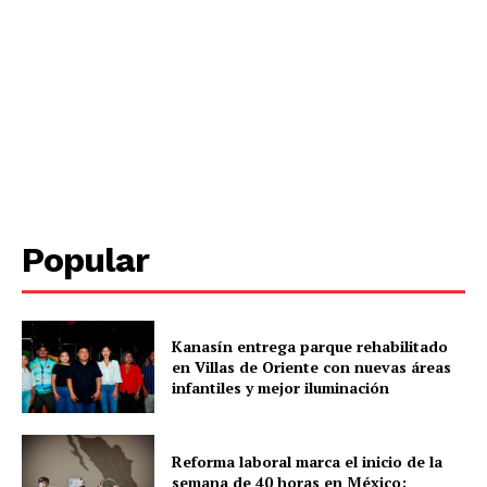
SUBSCRIBE NOW
Menú
Popular
Yucatán
Sociedad y Negocios
Policíacas
Kanasín entrega parque rehabilitado
Deportes
en Villas de Oriente con nuevas áreas
Política
infantiles y mejor iluminación
Municipios
Reforma laboral marca el inicio de la
semana de 40 horas en México;