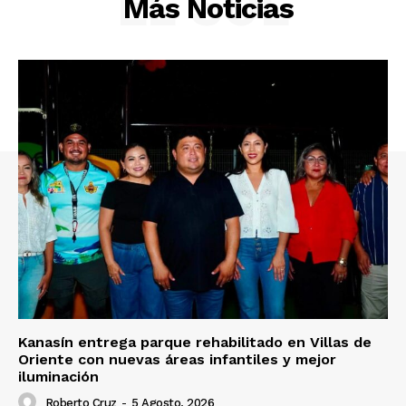
EL SOL
Más Noticias
Kanasín entrega parque rehabilitado en Villas de
Oriente con nuevas áreas infantiles y mejor
iluminación
Roberto Cruz
-
5 Agosto, 2026