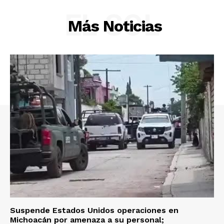
EL SOL
Yucatán
Más Noticias
Sociedad y Negocios
Policíacas
Deportes
Política
Municipios
Suspende Estados Unidos operaciones en
Michoacán por amenaza a su personal;