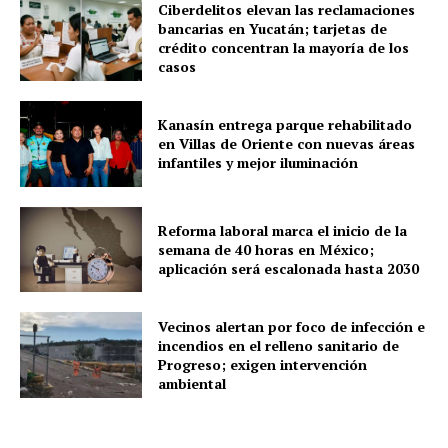
Ciberdelitos elevan las reclamaciones
bancarias en Yucatán; tarjetas de
crédito concentran la mayoría de los
Periodico el Sol de Yucatán
casos
Kanasín entrega parque rehabilitado
en Villas de Oriente con nuevas áreas
infantiles y mejor iluminación
Reforma laboral marca el inicio de la
semana de 40 horas en México;
aplicación será escalonada hasta 2030
Vecinos alertan por foco de infección e
SUBSCRIBE NOW
incendios en el relleno sanitario de
Progreso; exigen intervención
ambiental
Menú