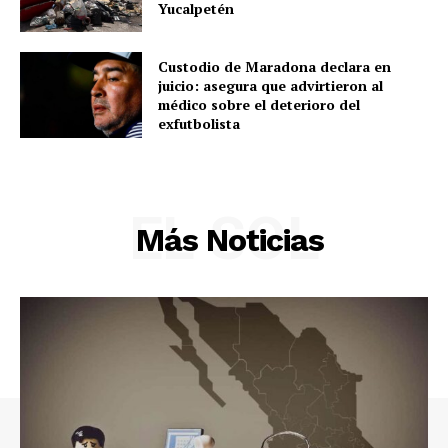
Política
Yucalpetén
Municipios
Custodio de Maradona declara en
juicio: asegura que advirtieron al
médico sobre el deterioro del
exfutbolista
EL SOL
Más Noticias