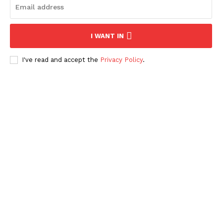
I WANT IN
I've read and accept the
Privacy Policy
.
Periodico el Sol de Yucatán