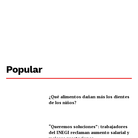
SUBSCRIBE NOW
Menú
Yucatán
Sociedad y Negocios
Popular
Policíacas
Deportes
Política
Municipios
¿Qué alimentos dañan más los dientes
de los niños?
“Queremos soluciones”: trabajadores
del INEGI reclaman aumento salarial y