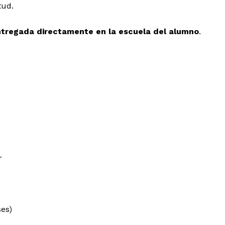
tud.
entregada directamente en la escuela del alumno
.
l Sol de
r
tán
Menú
Yucatán
es)
Sociedad y Negocios