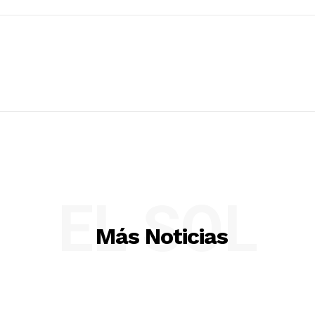
EL SOL
Más Noticias