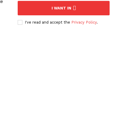
te
I WANT IN
I've read and accept the
Privacy Policy
.