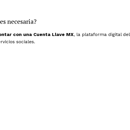
Policíacas
o
Deportes
es necesaria?
Política
Municipios
contar con una Cuenta Llave MX
, la plataforma digital del
vicios sociales.
E NOW