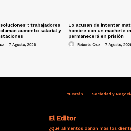
oluciones”: trabajadores
Lo acusan de intentar mat
eclaman aumento salarial y
hombre con un machete en
estaciones
permanecerá en prisión
ruz
-
7 Agosto, 2026
Roberto Cruz
-
7 Agosto, 202
Yucatán
Sociedad y Negoci
El Editor
¿Qué alimentos dañan más los dient