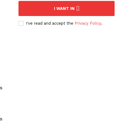
I WANT IN
I've read and accept the
Privacy Policy
.
es
os