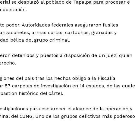
isterial se desplazó al poblado de Tapalpa para procesar e
a operación.
lto poder. Autoridades federales aseguraron fusiles
lanzacohetes, armas cortas, cartuchos, granadas y
dad bélica del grupo criminal.
ron detenidos y puestos a disposición de un juez, quien
erecho.
l Sol de
tán
giones del país tras los hechos obligó a la Fiscalía
Menú
iar 57 carpetas de investigación en 14 estados, de las cual
astión histórico del cártel.
Yucatán
estigaciones para esclarecer el alcance de la operación y
Sociedad y Negocios
minal del CJNG, uno de los grupos delictivos más poderos
Policíacas
Deportes