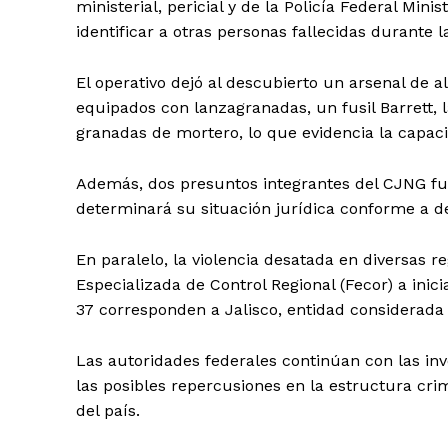
ministerial, pericial y de la Policía Federal Min
identificar a otras personas fallecidas durante l
El operativo dejó al descubierto un arsenal de a
equipados con lanzagranadas, un fusil Barrett, 
granadas de mortero, lo que evidencia la capaci
Además, dos presuntos integrantes del CJNG fue
determinará su situación jurídica conforme a d
Periodico e
Yuca
En paralelo, la violencia desatada en diversas re
Especializada de Control Regional (Fecor) a inic
37 corresponden a Jalisco, entidad considerada b
Las autoridades federales continúan con las inv
las posibles repercusiones en la estructura cri
del país.