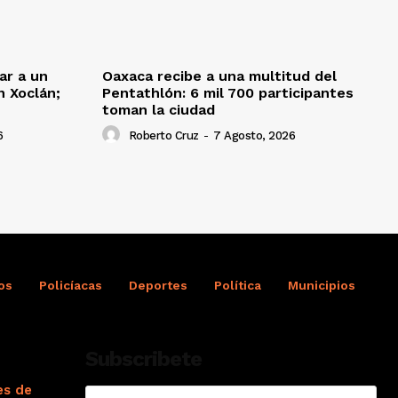
ar a un
Oaxaca recibe a una multitud del
 Xoclán;
Pentathlón: 6 mil 700 participantes
toman la ciudad
6
Roberto Cruz
-
7 Agosto, 2026
os
Policíacas
Deportes
Política
Municipios
Subscribete
es de