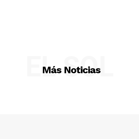
EL SOL
Más Noticias