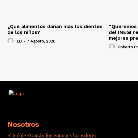
¿Qué alimentos dañan más los dientes
“Queremos s
de los niños?
del INEGI r
mejores pr
LD
-
7 Agosto, 2026
Roberto C
Nosotros
El Sol de Yucatán fomentamos los valores