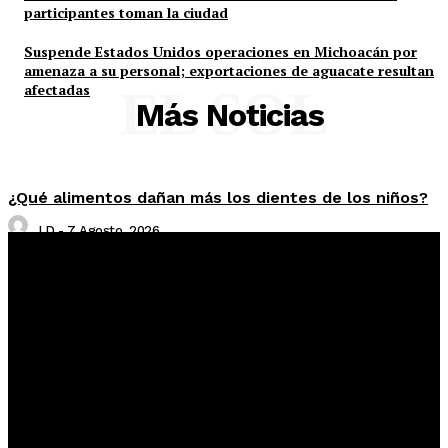
participantes toman la ciudad
Suspende Estados Unidos operaciones en Michoacán por
amenaza a su personal; exportaciones de aguacate resultan
afectadas
EL SOL
Más Noticias
¿Qué alimentos dañan más los dientes de los niños?
LD
-
7 Agosto, 2026
“Queremos soluciones”: trabajadores del INEGI
reclaman aumento salarial y mejores prestaciones
Roberto Cruz
-
7 Agosto, 2026
Lo acusan de intentar matar a un hombre con un
machete en Xoclán; permanecerá en prisión