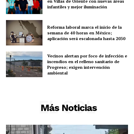
en Villas de Oriente con nuevas áreas
infantiles y mejor iluminación
Policíacas
Deportes
Reforma laboral marca el inicio de la
Política
semana de 40 horas en México;
Municipios
aplicación será escalonada hasta 2030
Vecinos alertan por foco de infección e
incendios en el relleno sanitario de
Progreso; exigen intervención
ambiental
EL SOL
Más Noticias