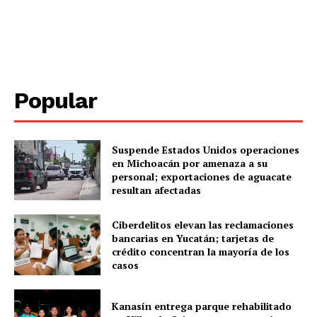
Popular
Suspende Estados Unidos operaciones
en Michoacán por amenaza a su
personal; exportaciones de aguacate
SUBSCRIBE NOW
resultan afectadas
Ciberdelitos elevan las reclamaciones
bancarias en Yucatán; tarjetas de
crédito concentran la mayoría de los
Menú
casos
Yucatán
Kanasín entrega parque rehabilitado
Sociedad y Negocios