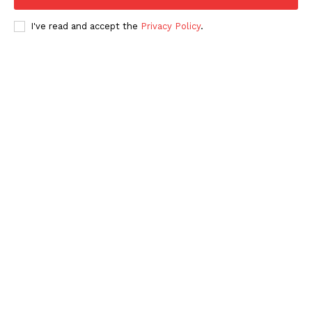
I've read and accept the
Privacy Policy
.
Periodico el Sol de Yucatán