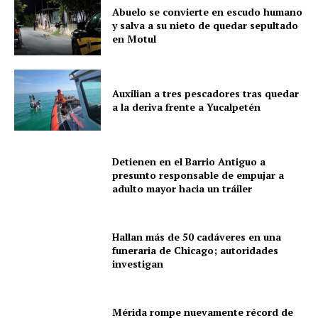
Abuelo se convierte en escudo humano
y salva a su nieto de quedar sepultado
en Motul
SUBSCRIBE NOW
Auxilian a tres pescadores tras quedar
a la deriva frente a Yucalpetén
Menú
Detienen en el Barrio Antiguo a
presunto responsable de empujar a
Yucatán
adulto mayor hacia un tráiler
Sociedad y Negocios
Policíacas
Hallan más de 50 cadáveres en una
Deportes
funeraria de Chicago; autoridades
investigan
Política
Municipios
Mérida rompe nuevamente récord de