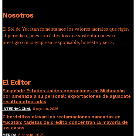
Nosotros
El Sol de Yucatán fomentamos los valores morales que rigen
al periódico, pues son éstos los que sustentan nuestro
prestigio como empresa responsable, honesta y seria.
El Editor
Suspende Estados Unidos operaciones en Michoacán
por amenaza a su personal; exportaciones de aguacate
resultan afectadas
INTERNACIONAL
6 agosto, 2026
Ciberdelitos elevan las reclamaciones bancarias en
Yucatán; tarjetas de crédito concentran la mayoría de
los casos
MÉRIDA
6 agosto, 2026