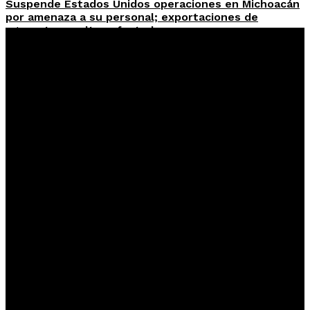
Suspende Estados Unidos operaciones en Michoacán
por amenaza a su personal; exportaciones de
aguacate resultan afectadas
Roberto Cruz
-
6 Agosto, 2026
Ciberdelitos elevan las reclamaciones bancarias en
Yucatán; tarjetas de crédito concentran la mayoría
de los casos
Roberto Cruz
-
6 Agosto, 2026
Kanasín entrega parque rehabilitado en Villas de
Oriente con nuevas áreas infantiles y mejor
iluminación
Roberto Cruz
-
5 Agosto, 2026
Reforma laboral marca el inicio de la semana de 40
horas en México; aplicación será escalonada hasta
2030