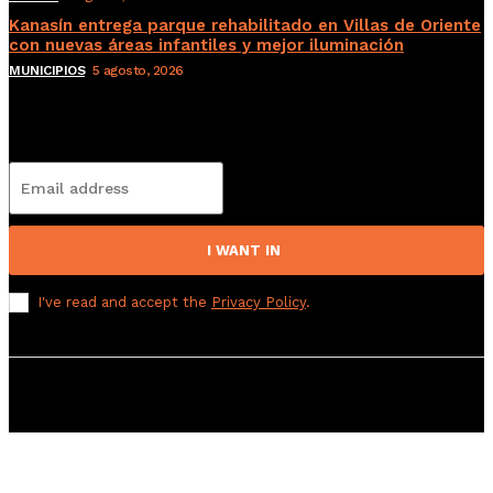
Kanasín entrega parque rehabilitado en Villas de Oriente
con nuevas áreas infantiles y mejor iluminación
MUNICIPIOS
5 agosto, 2026
Subscribete
I WANT IN
I've read and accept the
Privacy Policy
.
© 2008 Derechos Reservados a El Sol de Yucatán