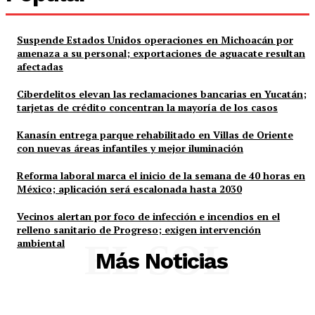
Suspende Estados Unidos operaciones en Michoacán por
amenaza a su personal; exportaciones de aguacate resultan
afectadas
Ciberdelitos elevan las reclamaciones bancarias en Yucatán;
tarjetas de crédito concentran la mayoría de los casos
Kanasín entrega parque rehabilitado en Villas de Oriente
con nuevas áreas infantiles y mejor iluminación
Reforma laboral marca el inicio de la semana de 40 horas en
México; aplicación será escalonada hasta 2030
Vecinos alertan por foco de infección e incendios en el
relleno sanitario de Progreso; exigen intervención
ambiental
EL SOL
Más Noticias