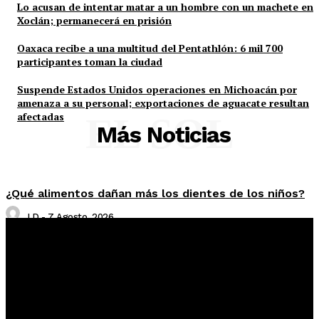
Lo acusan de intentar matar a un hombre con un machete en
Xoclán; permanecerá en prisión
Oaxaca recibe a una multitud del Pentathlón: 6 mil 700
participantes toman la ciudad
Suspende Estados Unidos operaciones en Michoacán por
amenaza a su personal; exportaciones de aguacate resultan
afectadas
EL SOL
Más Noticias
¿Qué alimentos dañan más los dientes de los niños?
LD
-
7 Agosto, 2026
“Queremos soluciones”: trabajadores del INEGI
reclaman aumento salarial y mejores prestaciones
Roberto Cruz
-
7 Agosto, 2026