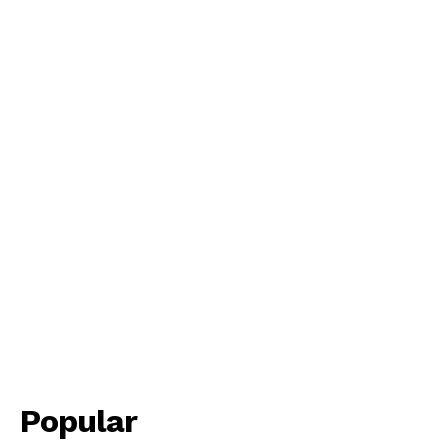
Periodico el Sol de Yucatán
SUBSCRIBE NOW
Popular
Menú