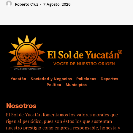
Roberto Cruz
-
7 Agosto, 2026
Yucatán
Sociedad y Negocios
Policíacas
Deportes
Política
Municipios
Nosotros
El Sol de Yucatán fomentamos los valores morales que
rigen al periódico, pues son éstos los que sustentan
nuestro prestigio como empresa responsable, honesta y