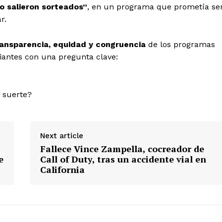
Deportes
o salieron sorteados”
, en un programa que prometía se
Política
r.
Municipios
ransparencia, equidad y congruencia
de los programas
E NOW
diantes con una pregunta clave:
 suerte?
Next article
Fallece Vince Zampella, cocreador de
e
Call of Duty, tras un accidente vial en
California