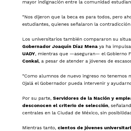
mayor indignación entre la comunidad estudiant
“Nos dijeron que la beca es para todos, pero ah
estudiantes, quienes señalaron la contradicción 
Los universitarios también compararon su situac
Gobernador Joaquín Díaz Mena
ya ha impulsa
UADY
, mientras que —aseguran— el Gobierno 
Conkal
, a pesar de atender a jóvenes de escas
Periodico e
“Como alumnos de nuevo ingreso no tenemos ning
Yuca
Ojalá el Gobernador pueda intervenir y ayudarno
Por su parte,
Servidores de la Nación y empl
desconocen el criterio de selección
, señaland
centrales en la Ciudad de México, sin posibilidad
Mientras tanto,
cientos de jóvenes universita