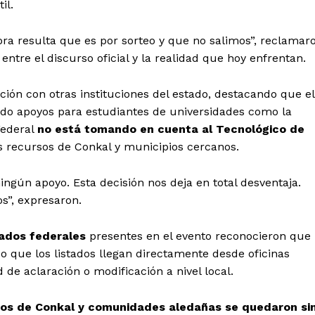
il.
ora resulta que es por sorteo y que no salimos”, reclamar
entre el discurso oficial y la realidad que hoy enfrentan.
ión con otras instituciones del estado, destacando que el
do apoyos para estudiantes de universidades como la
Federal
no está tomando en cuenta al Tecnológico de
os recursos de Conkal y municipios cercanos.
l Sol de
ún apoyo. Esta decisión nos deja en total desventaja.
tán
s”, expresaron.
Menú
eados federales
presentes en el evento reconocieron que
o que los listados llegan directamente desde oficinas
Yucatán
 de aclaración o modificación a nivel local.
Sociedad y Negocios
Policíacas
rios de Conkal y comunidades aledañas se quedaron si