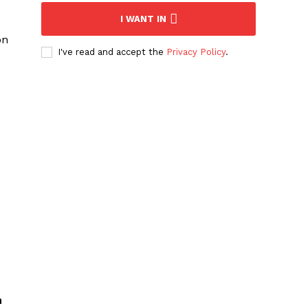
I WANT IN
on
I've read and accept the
Privacy Policy
.
n