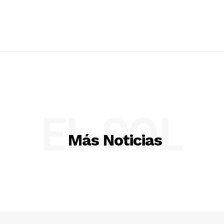
EL SOL
Más Noticias