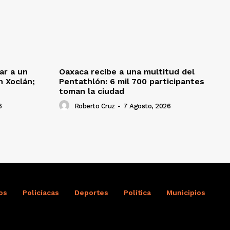
ar a un
Oaxaca recibe a una multitud del
 Xoclán;
Pentathlón: 6 mil 700 participantes
toman la ciudad
6
Roberto Cruz
-
7 Agosto, 2026
os
Policíacas
Deportes
Política
Municipios