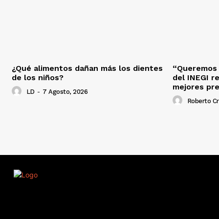
¿Qué alimentos dañan más los dientes
“Queremos s
de los niños?
del INEGI r
mejores pr
LD
-
7 Agosto, 2026
Roberto C