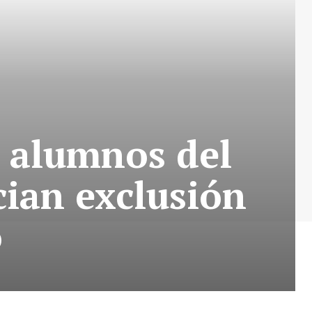
a alumnos del
ian exclusión
o