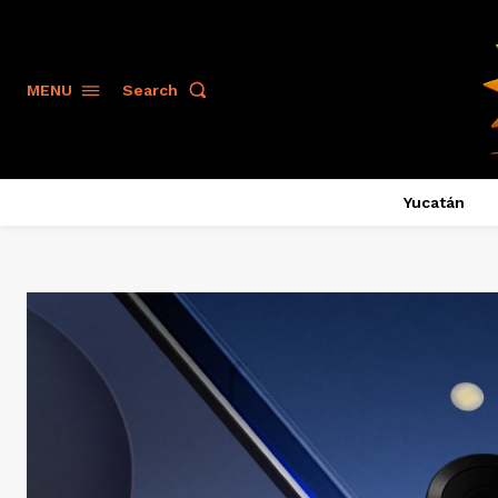
Search
MENU
Yucatán