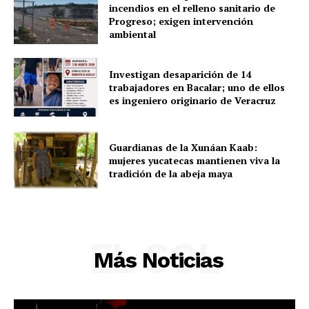
Sociedad y Negocios
incendios en el relleno sanitario de
Progreso; exigen intervención
Policíacas
ambiental
Deportes
Política
Investigan desaparición de 14
trabajadores en Bacalar; uno de ellos
Municipios
es ingeniero originario de Veracruz
Guardianas de la Xunáan Kaab:
mujeres yucatecas mantienen viva la
tradición de la abeja maya
EL SOL
Más Noticias