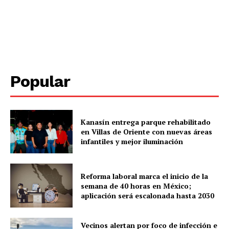
Periodico el Sol de Yucatán
Popular
Kanasín entrega parque rehabilitado
en Villas de Oriente con nuevas áreas
infantiles y mejor iluminación
SUBSCRIBE NOW
Reforma laboral marca el inicio de la
semana de 40 horas en México;
Menú
aplicación será escalonada hasta 2030
Yucatán
Vecinos alertan por foco de infección e