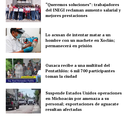
“Queremos soluciones”: trabajadores
del INEGI reclaman aumento salarial y
SUBSCRIBE NOW
mejores prestaciones
Lo acusan de intentar matar a un
Menú
hombre con un machete en Xoclán;
permanecerá en prisión
Yucatán
Sociedad y Negocios
Oaxaca recibe a una multitud del
Pentathlón: 6 mil 700 participantes
Policíacas
toman la ciudad
Deportes
Política
Suspende Estados Unidos operaciones
Municipios
en Michoacán por amenaza a su
personal; exportaciones de aguacate
resultan afectadas