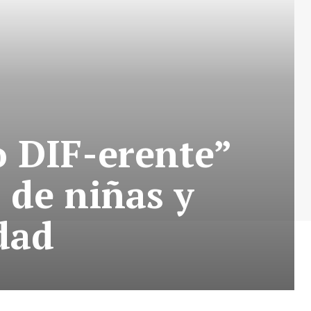
o DIF-erente”
o de niñas y
dad