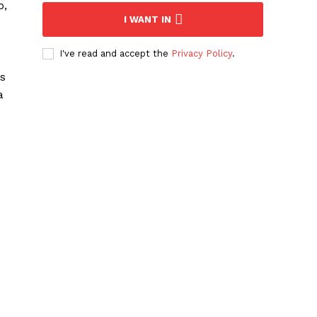
o,
I WANT IN
I've read and accept the
Privacy Policy
.
as
a