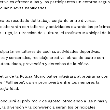
etivo es ofrecer a las y los participantes un entorno segur
ollar nuevas habilidades.
a es resultado del trabajo conjunto entre diversas
olaborarán con talleres y actividades durante las próxim
Lugo, la Dirección de Cultura, el Instituto Municipal de l
ciparán en talleres de cocina, actividades deportivas,
es y sensoriales, reciclaje creativo, obras de teatro con
utocuidado, prevención y derechos de la niñez.
l Sol de
tán
ito de la Policía Municipal se integrará al programa con
Menú
je “Polihéroe”, quien promoverá entre los menores la
 seguridad.
Yucatán
ncluirá el próximo 7 de agosto, ofreciendo a las niñas y
Sociedad y Negocios
 la diversión y la convivencia serán los principales
Policíacas