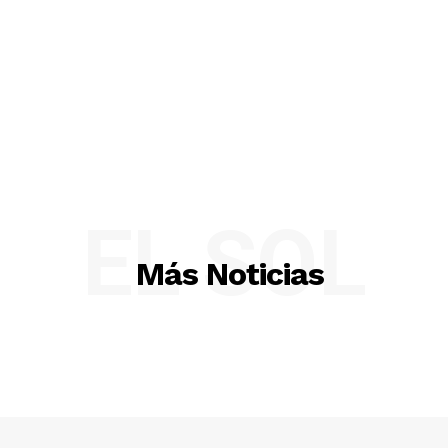
EL SOL
Más Noticias