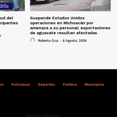
tud del
Suspende Estados Unidos
icipantes
operaciones en Michoacán por
amenaza a su personal; exportaciones
de aguacate resultan afectadas
6
Roberto Cruz
-
6 Agosto, 2026
os
Policíacas
Deportes
Política
Municipios
Subscribete