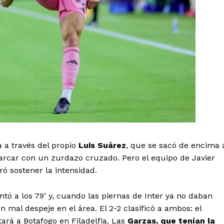
l Sol de
tán
Menú
Yucatán
Sociedad y Negocios
Policíacas
Deportes
Política
Municipios
a a través del propio
Luis Suárez
, que se sacó de encima 
marcar con un zurdazo cruzado. Pero el equipo de Javier
E NOW
 sostener la intensidad.
ntó a los 79’ y, cuando las piernas de Inter ya no daban
n mal despeje en el área. El 2-2 clasificó a ambos: el
ará a Botafogo en Filadelfia. Las
Garzas, que tenían la