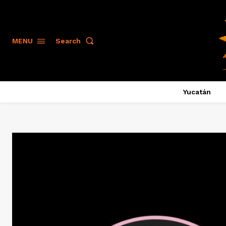
Search
MENU
Yucatán