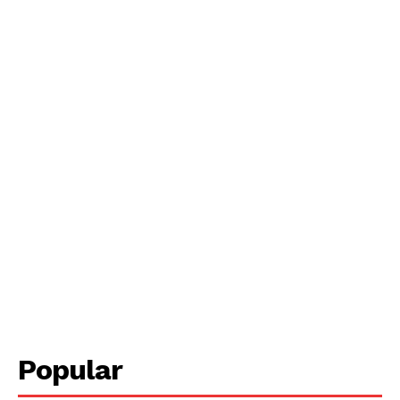
Periodico el Sol de Yucatán
SUBSCRIBE NOW
Popular
Menú