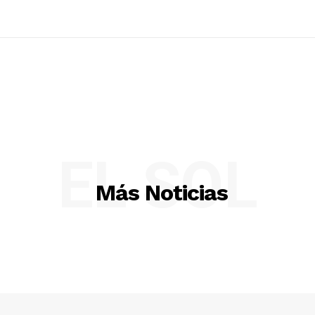
EL SOL
Más Noticias