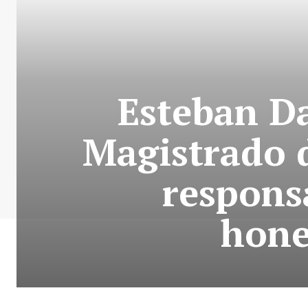
Esteban Da
Magistrado d
responsa
hone