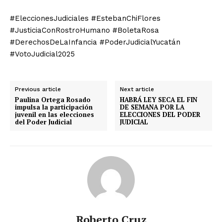
#EleccionesJudiciales #EstebanChiFlores
#JusticiaConRostroHumano #BoletaRosa
#DerechosDeLaInfancia #PoderJudicialYucatán
#VotoJudicial2025
Previous article
Next article
Paulina Ortega Rosado
HABRÁ LEY SECA EL FIN
impulsa la participación
DE SEMANA POR LA
juvenil en las elecciones
ELECCIONES DEL PODER
del Poder Judicial
JUDICIAL
Roberto Cruz