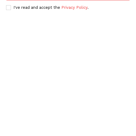
I've read and accept the
Privacy Policy
.
Periodico el Sol de Yucatán