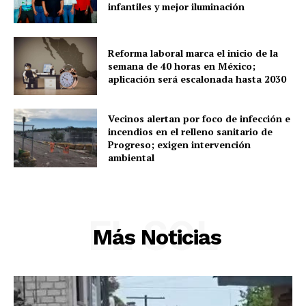
infantiles y mejor iluminación
Policíacas
Deportes
Reforma laboral marca el inicio de la
Política
semana de 40 horas en México;
aplicación será escalonada hasta 2030
Municipios
Vecinos alertan por foco de infección e
incendios en el relleno sanitario de
Progreso; exigen intervención
ambiental
EL SOL
Más Noticias