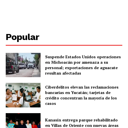
Popular
Suspende Estados Unidos operaciones
en Michoacán por amenaza a su
personal; exportaciones de aguacate
resultan afectadas
SUBSCRIBE NOW
Ciberdelitos elevan las reclamaciones
bancarias en Yucatán; tarjetas de
crédito concentran la mayoría de los
Menú
casos
Yucatán
Kanasín entrega parque rehabilitado
en Villas de Oriente con nuevas áreas
Sociedad y Negocios