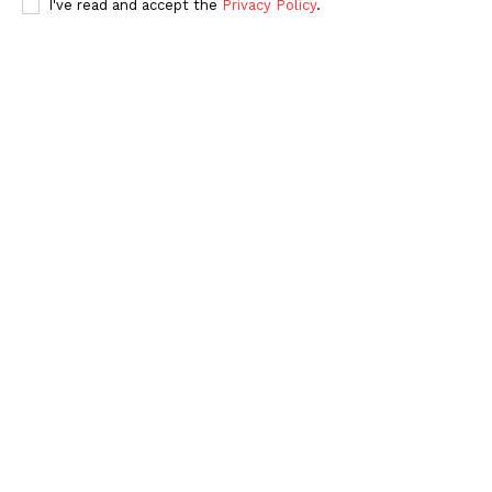
I've read and accept the
Privacy Policy
.
Periodico el Sol de Yucatán