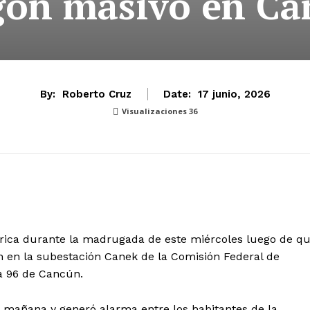
gón masivo en Ca
By:
Roberto Cruz
Date:
17 junio, 2026
Visualizaciones
36
trica durante la madrugada de este miércoles luego de q
an en la subestación Canek de la Comisión Federal de
a 96 de Cancún.
la mañana y generó alarma entre los habitantes de la