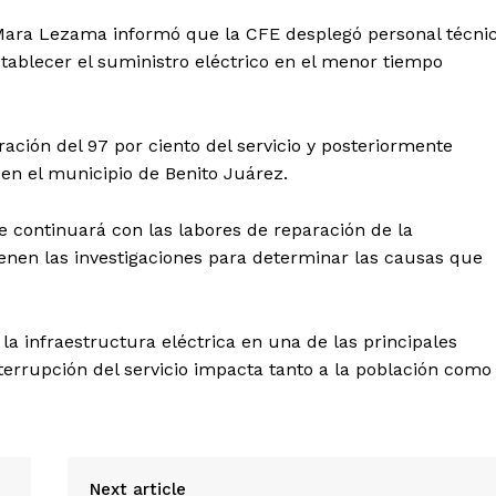
Yucatán
 Mara Lezama informó que la CFE desplegó personal técni
Sociedad y Negocios
stablecer el suministro eléctrico en el menor tiempo
Policíacas
Deportes
ación del 97 por ciento del servicio y posteriormente
Política
 en el municipio de Benito Juárez.
Municipios
e continuará con las labores de reparación de la
E NOW
enen las investigaciones para determinar las causas que
 la infraestructura eléctrica en una de las principales
nterrupción del servicio impacta tanto a la población como
Next article