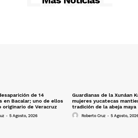
Más Noticias
desaparición de 14
Guardianas de la Xunáan K
s en Bacalar; uno de ellos
mujeres yucatecas mantien
o originario de Veracruz
tradición de la abeja maya
ruz
-
5 Agosto, 2026
Roberto Cruz
-
5 Agosto, 202