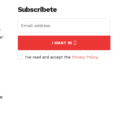
Subscribete
o
ar
I WANT IN
I've read and accept the
Privacy Policy
.
de