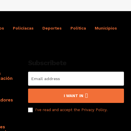
os
Policíacas
Deportes
Política
Municipios
Subscribete
a
cación
I WANT IN
adores
I've read and accept the
Privacy Policy
.
res