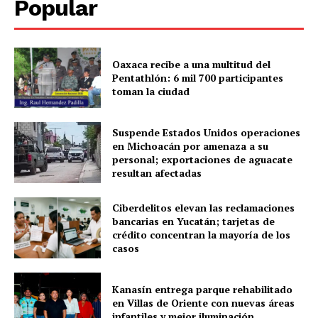
Popular
Oaxaca recibe a una multitud del
Pentathlón: 6 mil 700 participantes
toman la ciudad
SUBSCRIBE NOW
Suspende Estados Unidos operaciones
en Michoacán por amenaza a su
personal; exportaciones de aguacate
resultan afectadas
Menú
Ciberdelitos elevan las reclamaciones
bancarias en Yucatán; tarjetas de
crédito concentran la mayoría de los
Yucatán
casos
Sociedad y Negocios
Policíacas
Kanasín entrega parque rehabilitado
Deportes
en Villas de Oriente con nuevas áreas
infantiles y mejor iluminación