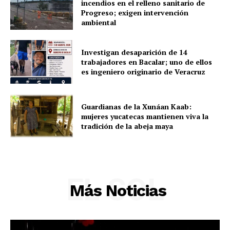
incendios en el relleno sanitario de
Sociedad y Negocios
Progreso; exigen intervención
Policíacas
ambiental
Deportes
Política
Investigan desaparición de 14
trabajadores en Bacalar; uno de ellos
Municipios
es ingeniero originario de Veracruz
Guardianas de la Xunáan Kaab:
mujeres yucatecas mantienen viva la
tradición de la abeja maya
EL SOL
Más Noticias