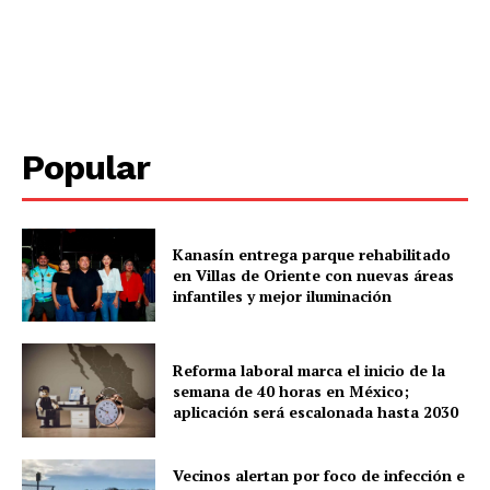
Periodico el Sol de Yucatán
Popular
Kanasín entrega parque rehabilitado
en Villas de Oriente con nuevas áreas
infantiles y mejor iluminación
SUBSCRIBE NOW
Reforma laboral marca el inicio de la
semana de 40 horas en México;
Menú
aplicación será escalonada hasta 2030
Yucatán
Vecinos alertan por foco de infección e