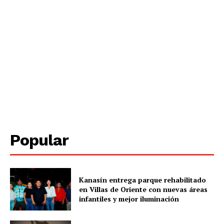
SUBSCRIBE NOW
Menú
Yucatán
Popular
Sociedad y Negocios
Policíacas
Deportes
Kanasín entrega parque rehabilitado
Política
en Villas de Oriente con nuevas áreas
infantiles y mejor iluminación
Municipios