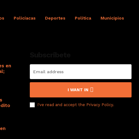
os
Policíacas
Deportes
Política
Municipios
Subscribete
es en
l;
I WANT IN
s
I've read and accept the
Privacy Policy
.
édito
 en