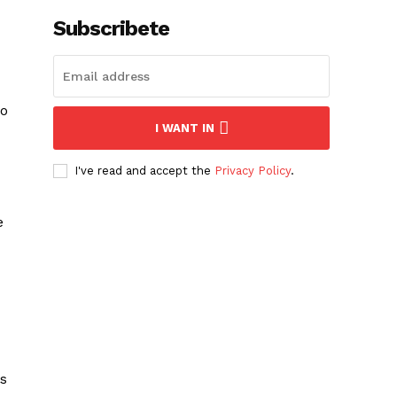
Subscribete
mo
I WANT IN
I've read and accept the
Privacy Policy
.
e
s