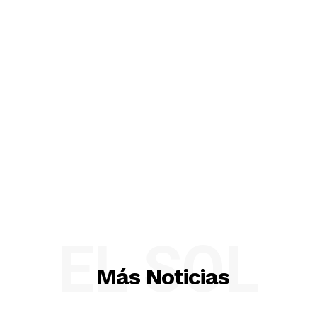
EL SOL
Más Noticias