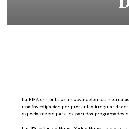
D
La FIFA enfrenta una nueva polémica internacio
una investigación por presuntas irregularidades
especialmente para los partidos programados en 
Las Fiscalías de Nueva York y Nueva Jersey ya 