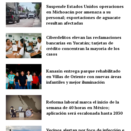
Suspende Estados Unidos operaciones
en Michoacán por amenaza a su
personal; exportaciones de aguacate
resultan afectadas
Ciberdelitos elevan las reclamaciones
bancarias en Yucatán; tarjetas de
crédito concentran la mayoría de los
SUBSCRIBE NOW
casos
Kanasín entrega parque rehabilitado
en Villas de Oriente con nuevas áreas
Menú
infantiles y mejor iluminación
Yucatán
Reforma laboral marca el inicio de la
Sociedad y Negocios
semana de 40 horas en México;
Policíacas
aplicación será escalonada hasta 2030
Deportes
Vecinos alertan por foco de infección e
Política