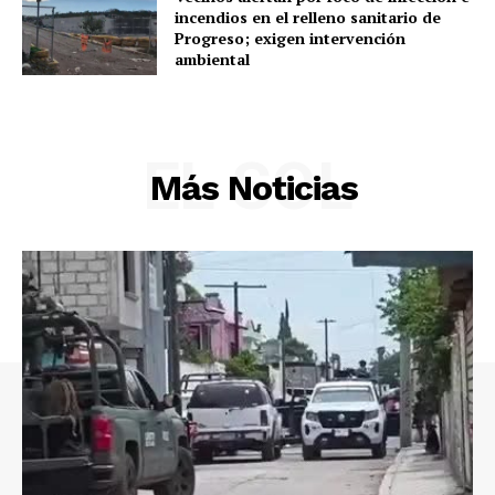
incendios en el relleno sanitario de
Municipios
Progreso; exigen intervención
ambiental
EL SOL
Más Noticias