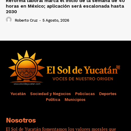
Reforma laboral marca el inicio de la semana de 40
horas en México; aplicación será escalonada hasta
2030
Roberto Cruz
-
5 Agosto, 2026
Yucatán
Sociedad y Negocios
Policíacas
Deportes
Política
Municipios
Nosotros
El Sol de Yucatán fomentamos los valores morales que