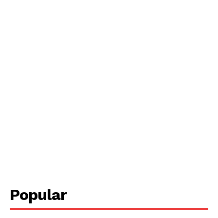
Periodico el Sol de Yucatán
Popular