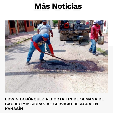
EL SOL
Más Noticias
Yucatán
Sociedad y Negocios
Policíacas
Deportes
Política
Municipios
EDWIN BOJÓRQUEZ REPORTA FIN DE SEMANA DE
BACHEO Y MEJORAS AL SERVICIO DE AGUA EN
KANASÍN