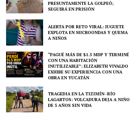
PRESUNTAMENTE LA GOLPEÓ;
SEGUIRÁ EN PRISIÓN
Periodico el Sol de Yucatán
ALERTA POR RETO VIRAL: JUGUETE
EXPLOTA EN MICROONDAS Y QUEMA
A NIÑOS
“PAGUÉ MÁS DE $1.5 MDP Y TERMINÉ
CON UNA HABITACIÓN
INUTILIZABLE”: ELIZABETH VIVALDO
EXHIBE SU EXPERIENCIA CON UNA
OBRA EN YUCATÁN
TRAGEDIA EN LA TIZIMÍN–RÍO
SUBSCRIBE NOW
LAGARTOS: VOLCADURA DEJA A NIÑO
DE 5 AÑOS SIN VIDA
Menú