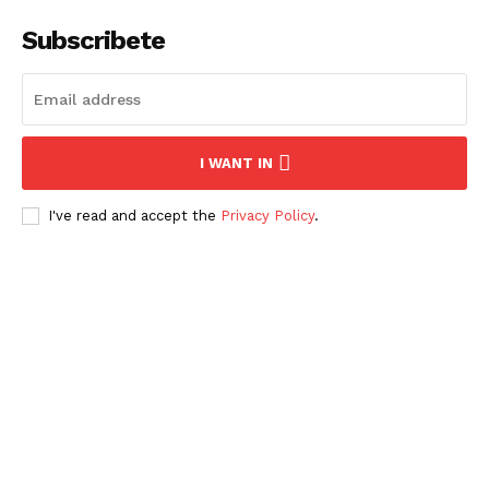
Sociedad y Negocios
Subscribete
Policíacas
Deportes
Política
Municipios
I WANT IN
I've read and accept the
Privacy Policy
.