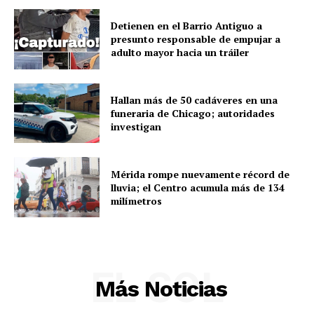
SUBSCRIBE NOW
Detienen en el Barrio Antiguo a
presunto responsable de empujar a
adulto mayor hacia un tráiler
Menú
Hallan más de 50 cadáveres en una
funeraria de Chicago; autoridades
Yucatán
investigan
Sociedad y Negocios
Policíacas
Mérida rompe nuevamente récord de
Deportes
lluvia; el Centro acumula más de 134
milímetros
Política
Municipios
EL SOL
Más Noticias