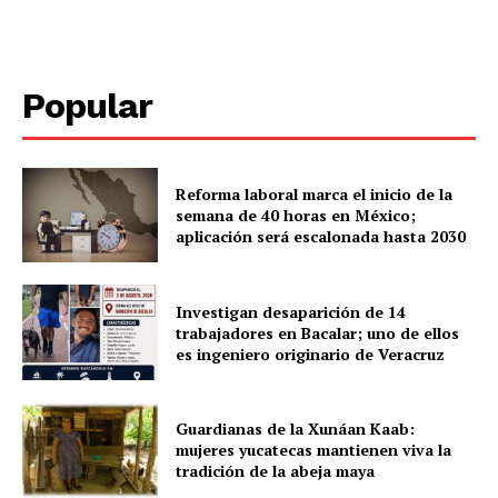
Popular
Menú
Yucatán
Sociedad y Negocios
Reforma laboral marca el inicio de la
semana de 40 horas en México;
Policíacas
aplicación será escalonada hasta 2030
Deportes
Política
Investigan desaparición de 14
Municipios
trabajadores en Bacalar; uno de ellos
es ingeniero originario de Veracruz
Guardianas de la Xunáan Kaab:
mujeres yucatecas mantienen viva la
tradición de la abeja maya