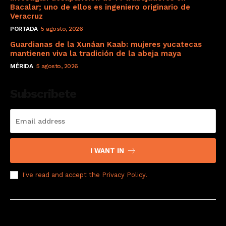
Bacalar; uno de ellos es ingeniero originario de
Veracruz
PORTADA
5 agosto, 2026
Guardianas de la Xunáan Kaab: mujeres yucatecas
mantienen viva la tradición de la abeja maya
MÉRIDA
5 agosto, 2026
Subscribete
I WANT IN
I've read and accept the
Privacy Policy
.
© 2008 Derechos Reservados a El Sol de Yucatán