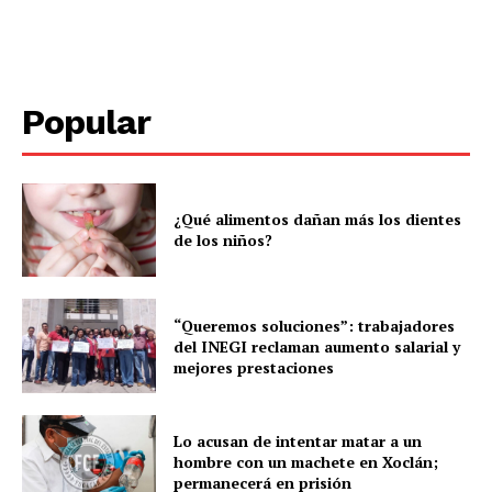
Popular
Periodico el Sol de Yucatán
¿Qué alimentos dañan más los dientes
de los niños?
“Queremos soluciones”: trabajadores
del INEGI reclaman aumento salarial y
mejores prestaciones
Lo acusan de intentar matar a un
SUBSCRIBE NOW
hombre con un machete en Xoclán;
permanecerá en prisión