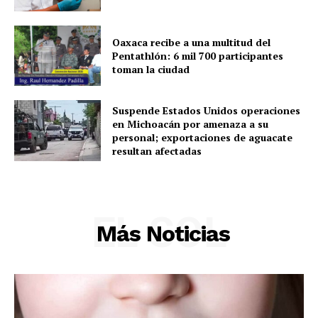
Menú
Oaxaca recibe a una multitud del
Pentathlón: 6 mil 700 participantes
toman la ciudad
Yucatán
Sociedad y Negocios
Suspende Estados Unidos operaciones
Policíacas
en Michoacán por amenaza a su
personal; exportaciones de aguacate
Deportes
resultan afectadas
Política
Municipios
EL SOL
Más Noticias