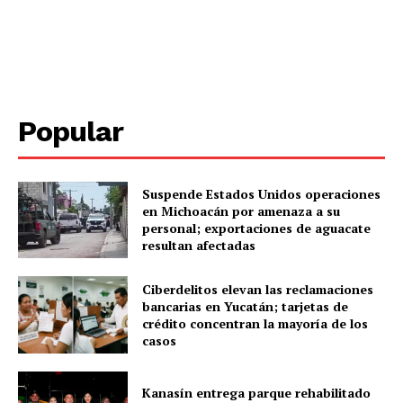
Periodico el Sol de Yucatán
Popular
Suspende Estados Unidos operaciones
en Michoacán por amenaza a su
personal; exportaciones de aguacate
SUBSCRIBE NOW
resultan afectadas
Ciberdelitos elevan las reclamaciones
bancarias en Yucatán; tarjetas de
crédito concentran la mayoría de los
Menú
casos
Yucatán
Kanasín entrega parque rehabilitado