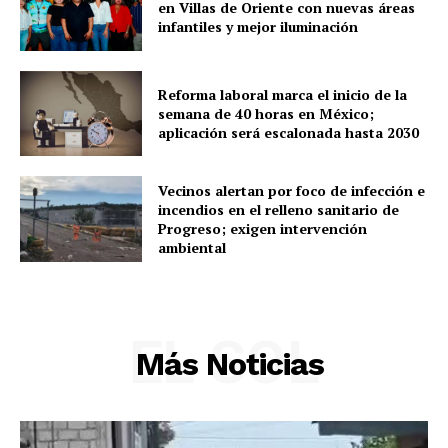
Sociedad y Negocios
en Villas de Oriente con nuevas áreas
infantiles y mejor iluminación
Policíacas
Deportes
Política
Reforma laboral marca el inicio de la
semana de 40 horas en México;
Municipios
aplicación será escalonada hasta 2030
Vecinos alertan por foco de infección e
incendios en el relleno sanitario de
Progreso; exigen intervención
ambiental
EL SOL
Más Noticias