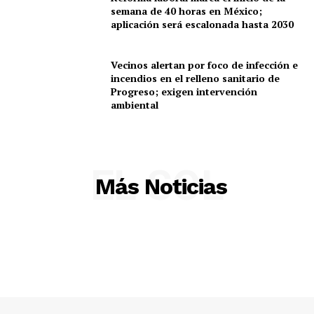
Deportes
semana de 40 horas en México;
aplicación será escalonada hasta 2030
Política
Municipios
Vecinos alertan por foco de infección e
incendios en el relleno sanitario de
Progreso; exigen intervención
ambiental
EL SOL
Más Noticias