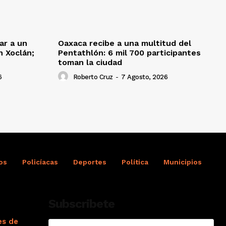
ar a un
Oaxaca recibe a una multitud del
 Xoclán;
Pentathlón: 6 mil 700 participantes
toman la ciudad
6
Roberto Cruz
-
7 Agosto, 2026
os
Policíacas
Deportes
Política
Municipios
Subscribete
es de