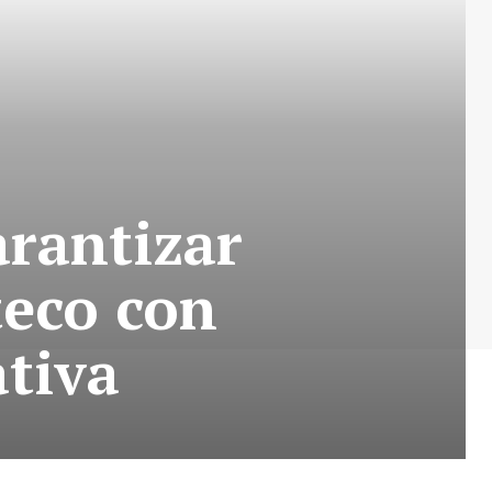
arantizar
teco con
tiva