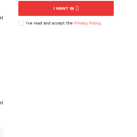
I WANT IN
el
I've read and accept the
Privacy Policy
.
el