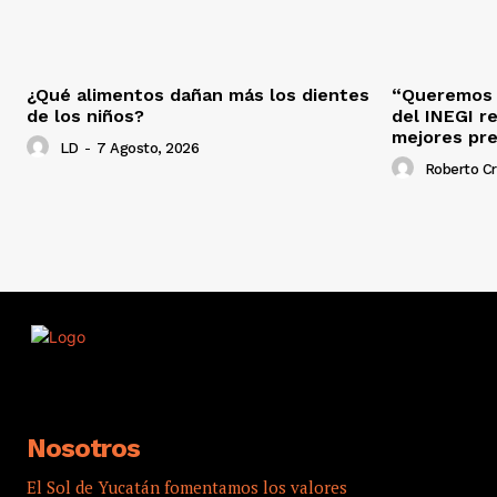
¿Qué alimentos dañan más los dientes
“Queremos s
de los niños?
del INEGI r
mejores pr
LD
-
7 Agosto, 2026
Roberto C
Nosotros
El Sol de Yucatán fomentamos los valores