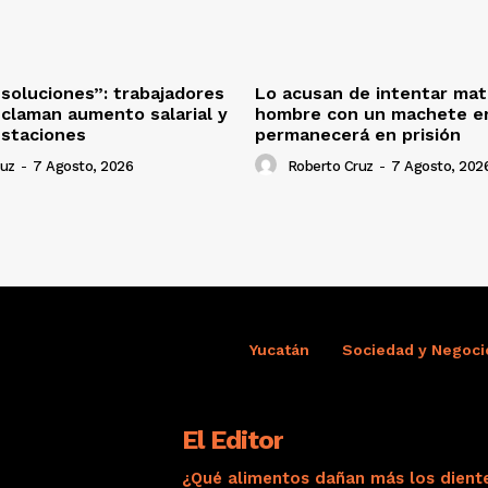
oluciones”: trabajadores
Lo acusan de intentar mat
eclaman aumento salarial y
hombre con un machete en
estaciones
permanecerá en prisión
ruz
-
7 Agosto, 2026
Roberto Cruz
-
7 Agosto, 202
Yucatán
Sociedad y Negoci
El Editor
¿Qué alimentos dañan más los dient