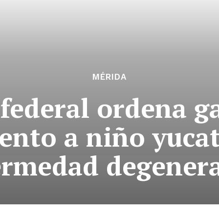
MÉRIDA
federal ordena g
ento a niño yuca
ermedad degenera