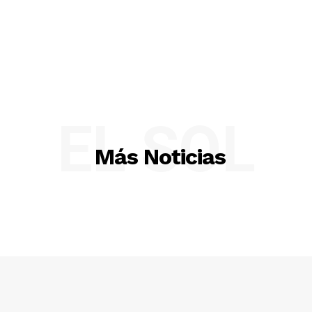
EL SOL
Más Noticias