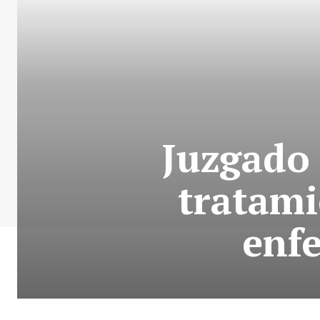
Juzgado 
tratami
enf