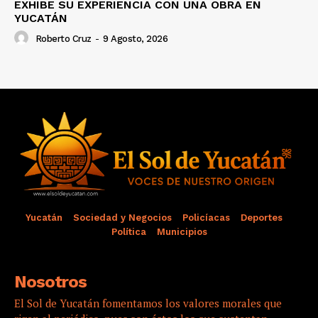
EXHIBE SU EXPERIENCIA CON UNA OBRA EN
YUCATÁN
Roberto Cruz
-
9 Agosto, 2026
Yucatán
Sociedad y Negocios
Policíacas
Deportes
Política
Municipios
Nosotros
El Sol de Yucatán fomentamos los valores morales que