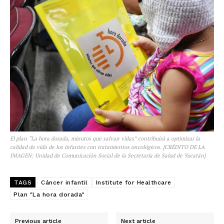
El plan “La hora dorada, minutos que salvan vidas” contribuirá a optimizar la
calidad de vida de los infantes con tratamientos oncológicos. [CRÉDITO DE LA
IMAGEN: Unidad de Comunicación Social de la Secretaría de Salud de Yucatán]
TAGS
Cáncer infantil
Institute for Healthcare
Plan "La hora dorada"
Previous article
Next article