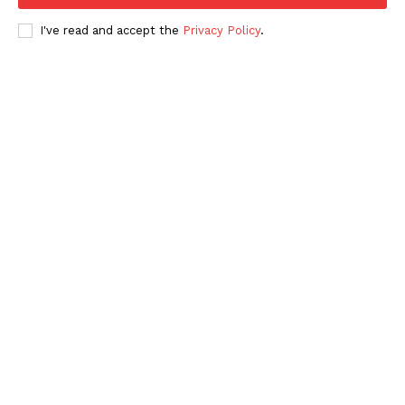
I've read and accept the
Privacy Policy
.
Periodico el Sol de Yucatán