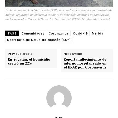
La Secretaría de Salud de Yucatán (SSY), en coordinación con el Ayuntamiento de
Mérida, realizaron un operativo conjunto de detección oportuna de coronavirus
en los mercados “Lucas de Gálvez” y “San Benito” [CRÉDITO: Agenda Yucatán]
TAGS
Comunidades
Coronavirus
Covid-19
Mérida
Secretaría de Salud de Yucatán (SSY)
Previous article
Next article
En Yucatán, el homicidio
Reporta fallecimiento de
creció un 22%
interno hospitalizado en
el HRAE por Coronavirus