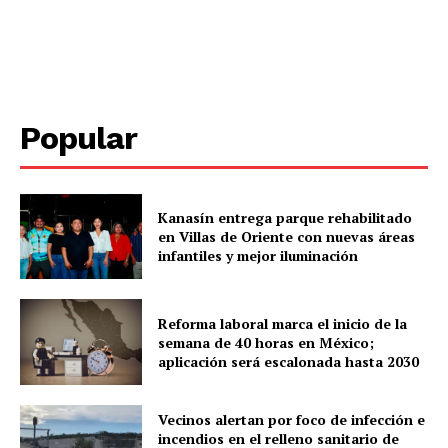
SUBSCRIBE NOW
Popular
Menú
Yucatán
Kanasín entrega parque rehabilitado
Sociedad y Negocios
en Villas de Oriente con nuevas áreas
Policíacas
infantiles y mejor iluminación
Deportes
Política
Reforma laboral marca el inicio de la
semana de 40 horas en México;
Municipios
aplicación será escalonada hasta 2030
Vecinos alertan por foco de infección e
incendios en el relleno sanitario de