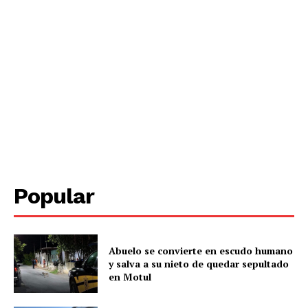
SUBSCRIBE NOW
Menú
Yucatán
Sociedad y Negocios
Policíacas
Popular
Deportes
Política
Municipios
Abuelo se convierte en escudo humano
y salva a su nieto de quedar sepultado
en Motul