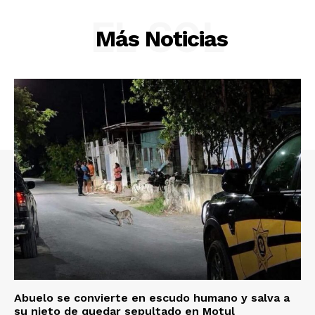
EL SOL
Más Noticias
Abuelo se convierte en escudo humano y salva a
su nieto de quedar sepultado en Motul