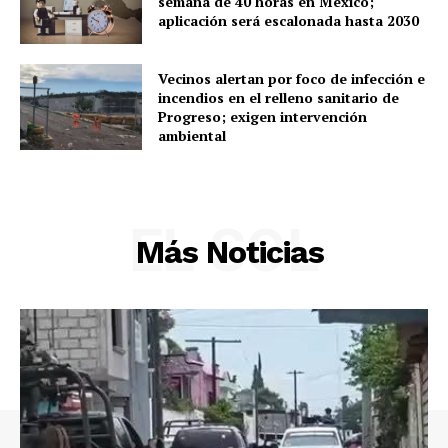
semana de 40 horas en México;
aplicación será escalonada hasta 2030
Vecinos alertan por foco de infección e
incendios en el relleno sanitario de
Progreso; exigen intervención
ambiental
EL SOL
Más Noticias