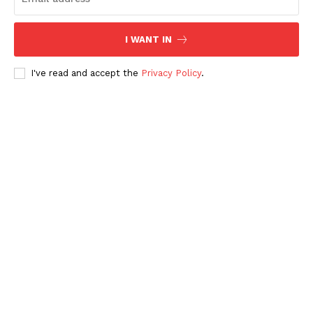
Periodico el Sol de Yucatán
I WANT IN
I've read and accept the
Privacy Policy
.
SUBSCRIBE NOW
Menú
Yucatán