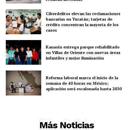
Ciberdelitos elevan las reclamaciones
SUBSCRIBE NOW
bancarias en Yucatán; tarjetas de
crédito concentran la mayoría de los
casos
Menú
Kanasín entrega parque rehabilitado
en Villas de Oriente con nuevas áreas
infantiles y mejor iluminación
Yucatán
Sociedad y Negocios
Reforma laboral marca el inicio de la
Policíacas
semana de 40 horas en México;
Deportes
aplicación será escalonada hasta 2030
Política
Municipios
EL SOL
Más Noticias