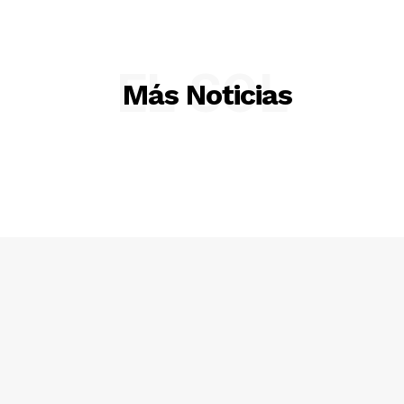
EL SOL
Más Noticias