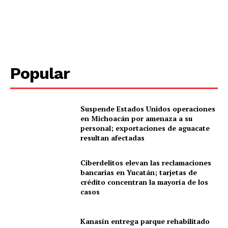
Periodico el Sol de Yucatán
Popular
Suspende Estados Unidos operaciones
en Michoacán por amenaza a su
personal; exportaciones de aguacate
SUBSCRIBE NOW
resultan afectadas
Ciberdelitos elevan las reclamaciones
bancarias en Yucatán; tarjetas de
crédito concentran la mayoría de los
Menú
casos
Yucatán
Kanasín entrega parque rehabilitado