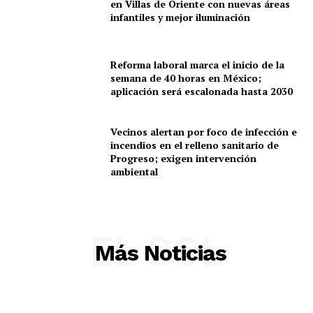
Sociedad y Negocios
en Villas de Oriente con nuevas áreas
infantiles y mejor iluminación
Policíacas
Deportes
Reforma laboral marca el inicio de la
Política
semana de 40 horas en México;
Municipios
aplicación será escalonada hasta 2030
Vecinos alertan por foco de infección e
incendios en el relleno sanitario de
Progreso; exigen intervención
ambiental
EL SOL
Más Noticias