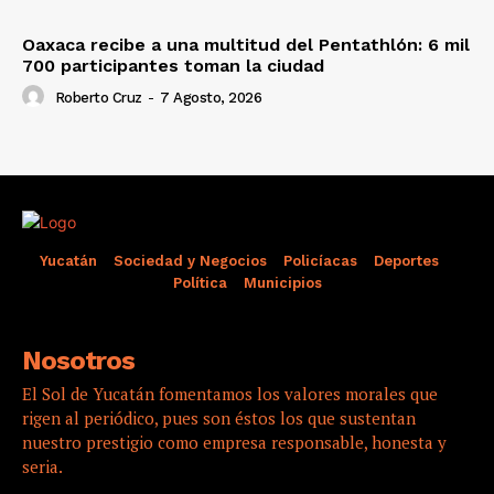
Oaxaca recibe a una multitud del Pentathlón: 6 mil
700 participantes toman la ciudad
Roberto Cruz
-
7 Agosto, 2026
Yucatán
Sociedad y Negocios
Policíacas
Deportes
Política
Municipios
Nosotros
El Sol de Yucatán fomentamos los valores morales que
rigen al periódico, pues son éstos los que sustentan
nuestro prestigio como empresa responsable, honesta y
seria.