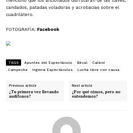
mencionó que los aficionados disfrutarán de las llaves,
candados, patadas voladoras y acrobacias sobre el
cuadrilátero.
FOTOGRAFÍA:
Facebook
TAGS
Apuntes del Espectáculo
Bécal
Calkiní
Campeche
Ingenia Espectáculos
Lucha libre con causa
Previous article
Next article
¿Tu primera vez llevando
¿Por qué oímos, pero no
audífonos?
entendemos?